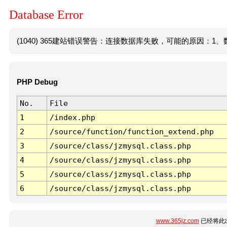
Database Error
(1040) 365建站错误警告：连接数据库失败，可能的原因：1、数
PHP Debug
No.
File
1
/index.php
2
/source/function/function_extend.php
3
/source/class/jzmysql.class.php
4
/source/class/jzmysql.class.php
5
/source/class/jzmysql.class.php
6
/source/class/jzmysql.class.php
www.365jz.com
已经将此