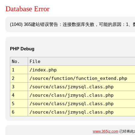
Database Error
(1040) 365建站错误警告：连接数据库失败，可能的原因：1、数
PHP Debug
No.
File
1
/index.php
2
/source/function/function_extend.php
3
/source/class/jzmysql.class.php
4
/source/class/jzmysql.class.php
5
/source/class/jzmysql.class.php
6
/source/class/jzmysql.class.php
www.365jz.com
已经将此