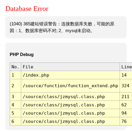
Database Error
(1040) 365建站错误警告：连接数据库失败，可能的原
因：1、数据库密码不对; 2、mysql未启动。
PHP Debug
No.
File
Line
1
/index.php
14
2
/source/function/function_extend.php
324
3
/source/class/jzmysql.class.php
211
4
/source/class/jzmysql.class.php
62
5
/source/class/jzmysql.class.php
94
6
/source/class/jzmysql.class.php
76