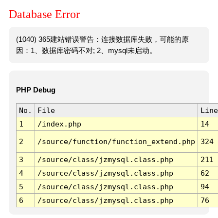
Database Error
(1040) 365建站错误警告：连接数据库失败，可能的原
因：1、数据库密码不对; 2、mysql未启动。
PHP Debug
No.
File
Line
1
/index.php
14
2
/source/function/function_extend.php
324
3
/source/class/jzmysql.class.php
211
4
/source/class/jzmysql.class.php
62
5
/source/class/jzmysql.class.php
94
6
/source/class/jzmysql.class.php
76