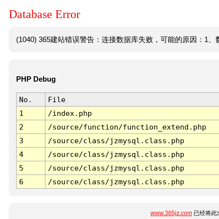
Database Error
(1040) 365建站错误警告：连接数据库失败，可能的原因：1、数
PHP Debug
No.
File
1
/index.php
2
/source/function/function_extend.php
3
/source/class/jzmysql.class.php
4
/source/class/jzmysql.class.php
5
/source/class/jzmysql.class.php
6
/source/class/jzmysql.class.php
www.365jz.com
已经将此