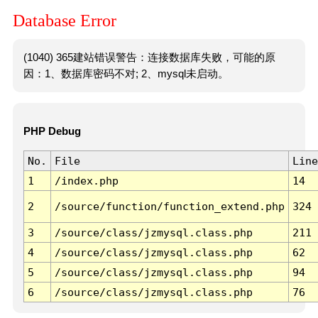
Database Error
(1040) 365建站错误警告：连接数据库失败，可能的原
因：1、数据库密码不对; 2、mysql未启动。
PHP Debug
No.
File
Line
1
/index.php
14
2
/source/function/function_extend.php
324
3
/source/class/jzmysql.class.php
211
4
/source/class/jzmysql.class.php
62
5
/source/class/jzmysql.class.php
94
6
/source/class/jzmysql.class.php
76