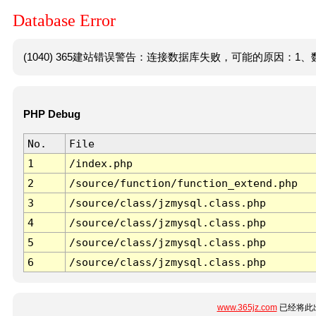
Database Error
(1040) 365建站错误警告：连接数据库失败，可能的原因：1、数
PHP Debug
No.
File
1
/index.php
2
/source/function/function_extend.php
3
/source/class/jzmysql.class.php
4
/source/class/jzmysql.class.php
5
/source/class/jzmysql.class.php
6
/source/class/jzmysql.class.php
www.365jz.com
已经将此