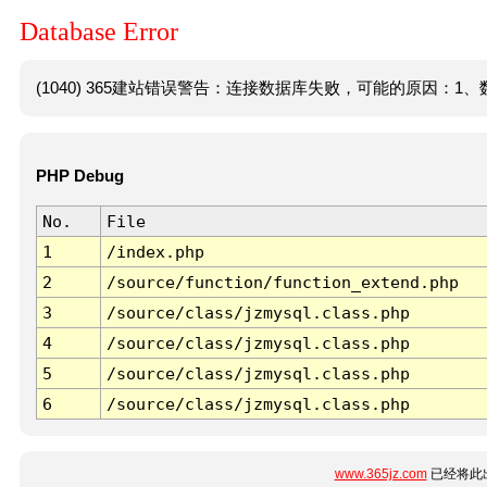
Database Error
(1040) 365建站错误警告：连接数据库失败，可能的原因：1、数
PHP Debug
No.
File
1
/index.php
2
/source/function/function_extend.php
3
/source/class/jzmysql.class.php
4
/source/class/jzmysql.class.php
5
/source/class/jzmysql.class.php
6
/source/class/jzmysql.class.php
www.365jz.com
已经将此