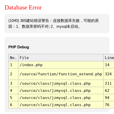
Database Error
(1040) 365建站错误警告：连接数据库失败，可能的原
因：1、数据库密码不对; 2、mysql未启动。
PHP Debug
No.
File
Line
1
/index.php
14
2
/source/function/function_extend.php
324
3
/source/class/jzmysql.class.php
211
4
/source/class/jzmysql.class.php
62
5
/source/class/jzmysql.class.php
94
6
/source/class/jzmysql.class.php
76