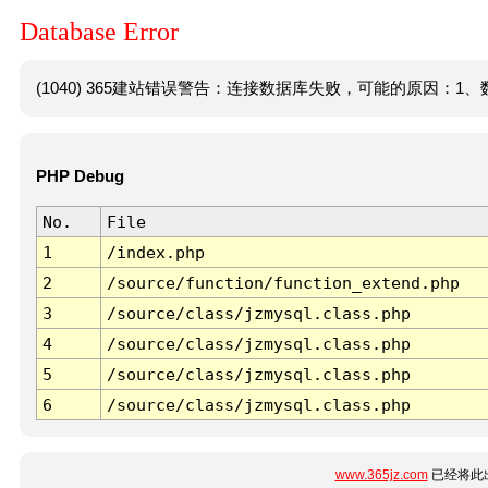
Database Error
(1040) 365建站错误警告：连接数据库失败，可能的原因：1、数
PHP Debug
No.
File
1
/index.php
2
/source/function/function_extend.php
3
/source/class/jzmysql.class.php
4
/source/class/jzmysql.class.php
5
/source/class/jzmysql.class.php
6
/source/class/jzmysql.class.php
www.365jz.com
已经将此