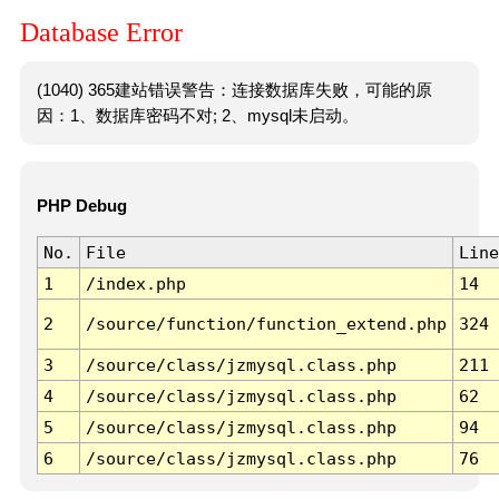
Database Error
(1040) 365建站错误警告：连接数据库失败，可能的原
因：1、数据库密码不对; 2、mysql未启动。
PHP Debug
No.
File
Line
1
/index.php
14
2
/source/function/function_extend.php
324
3
/source/class/jzmysql.class.php
211
4
/source/class/jzmysql.class.php
62
5
/source/class/jzmysql.class.php
94
6
/source/class/jzmysql.class.php
76