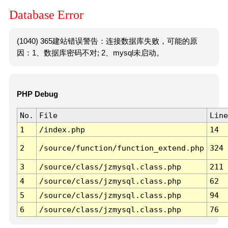
Database Error
(1040) 365建站错误警告：连接数据库失败，可能的原
因：1、数据库密码不对; 2、mysql未启动。
PHP Debug
No.
File
Line
1
/index.php
14
2
/source/function/function_extend.php
324
3
/source/class/jzmysql.class.php
211
4
/source/class/jzmysql.class.php
62
5
/source/class/jzmysql.class.php
94
6
/source/class/jzmysql.class.php
76