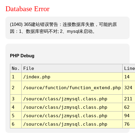
Database Error
(1040) 365建站错误警告：连接数据库失败，可能的原
因：1、数据库密码不对; 2、mysql未启动。
PHP Debug
No.
File
Line
1
/index.php
14
2
/source/function/function_extend.php
324
3
/source/class/jzmysql.class.php
211
4
/source/class/jzmysql.class.php
62
5
/source/class/jzmysql.class.php
94
6
/source/class/jzmysql.class.php
76