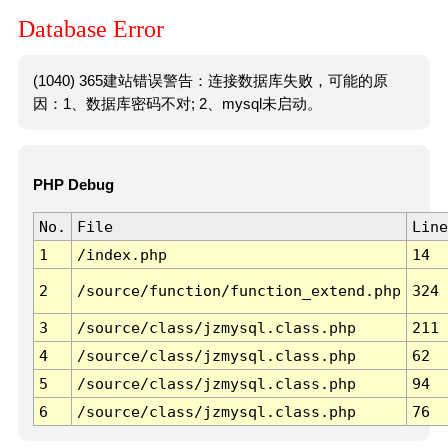
Database Error
(1040) 365建站错误警告：连接数据库失败，可能的原
因：1、数据库密码不对; 2、mysql未启动。
PHP Debug
No.
File
Line
1
/index.php
14
2
/source/function/function_extend.php
324
3
/source/class/jzmysql.class.php
211
4
/source/class/jzmysql.class.php
62
5
/source/class/jzmysql.class.php
94
6
/source/class/jzmysql.class.php
76