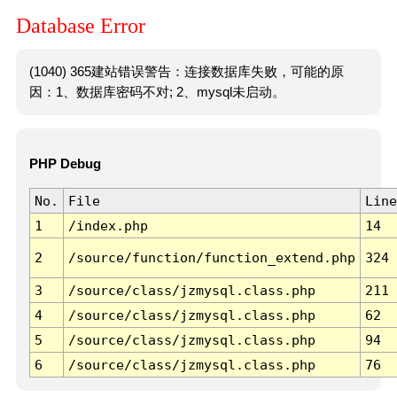
Database Error
(1040) 365建站错误警告：连接数据库失败，可能的原
因：1、数据库密码不对; 2、mysql未启动。
PHP Debug
No.
File
Line
1
/index.php
14
2
/source/function/function_extend.php
324
3
/source/class/jzmysql.class.php
211
4
/source/class/jzmysql.class.php
62
5
/source/class/jzmysql.class.php
94
6
/source/class/jzmysql.class.php
76